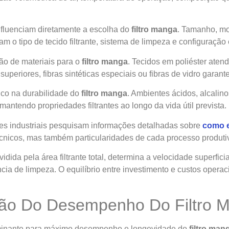
influenciam diretamente a escolha do
filtro manga
. Tamanho, mo
m o tipo de tecido filtrante, sistema de limpeza e configuraçã
ão de materiais para o
filtro manga
. Tecidos em poliéster aten
uperiores, fibras sintéticas especiais ou fibras de vidro garant
ítico na durabilidade do
filtro manga
. Ambientes ácidos, alcalin
antendo propriedades filtrantes ao longo da vida útil prevista.
res industriais pesquisam informações detalhadas sobre
como e
cnicos, mas também particularidades de cada processo produti
vidida pela área filtrante total, determina a velocidade superfic
cia de limpeza. O equilíbrio entre investimento e custos opera
ão Do Desempenho Do Filtro 
erminante para máximo desempenho e longevidade do
filtro man