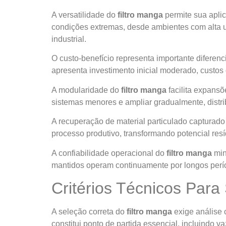
A versatilidade do
filtro manga
permite sua apli
condições extremas, desde ambientes com alta 
industrial.
O custo-benefício representa importante diferenc
apresenta investimento inicial moderado, custos 
A modularidade do
filtro manga
facilita expans
sistemas menores e ampliar gradualmente, distr
A recuperação de material particulado capturad
processo produtivo, transformando potencial res
A confiabilidade operacional do
filtro manga
min
mantidos operam continuamente por longos períod
Critérios Técnicos Par
A seleção correta do
filtro manga
exige análise c
constitui ponto de partida essencial, incluindo 