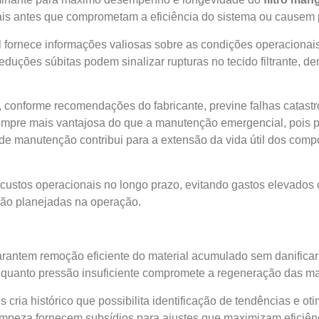
is antes que comprometam a eficiência do sistema ou causem
l fornece informações valiosas sobre as condições operacionai
duções súbitas podem sinalizar rupturas no tecido filtrante, 
, conforme recomendações do fabricante, previne falhas catastr
pre mais vantajosa do que a manutenção emergencial, pois permi
 de manutenção contribui para a extensão da vida útil dos co
custos operacionais no longo prazo, evitando gastos elevados 
não planejadas na operação.
arantem remoção eficiente do material acumulado sem danifica
nquanto pressão insuficiente compromete a regeneração das ma
 cria histórico que possibilita identificação de tendências e o
 limpeza fornecem subsídios para ajustes que maximizam efici