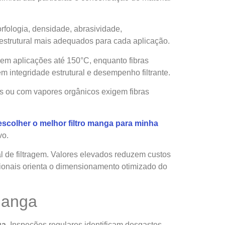
rfologia, densidade, abrasividade,
o estrutural mais adequados para cada aplicação.
dem aplicações até 150°C, enquanto fibras
em integridade estrutural e desempenho filtrante.
os ou com vapores orgânicos exigem fibras
scolher o melhor filtro manga para minha
vo.
ial de filtragem. Valores elevados reduzem custos
cionais orienta o dimensionamento otimizado do
Manga
ga
. Inspeções regulares identificam desgastes