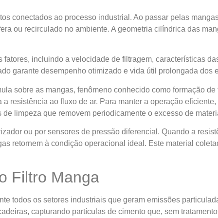
os conectados ao processo industrial. Ao passar pelas mangas f
fera ou recirculado no ambiente. A geometria cilíndrica das ma
atores, incluindo a velocidade de filtragem, características das 
 garante desempenho otimizado e vida útil prolongada dos ele
la sobre as mangas, fenômeno conhecido como formação de tor
 a resistência ao fluxo de ar. Para manter a operação eficiente,
 de limpeza que removem periodicamente o excesso de materi
izador ou por sensores de pressão diferencial. Quando a resist
s retornem à condição operacional ideal. Este material coleta
Do Filtro Manga
te todos os setores industriais que geram emissões particulada
cadeiras, capturando partículas de cimento que, sem tratamen