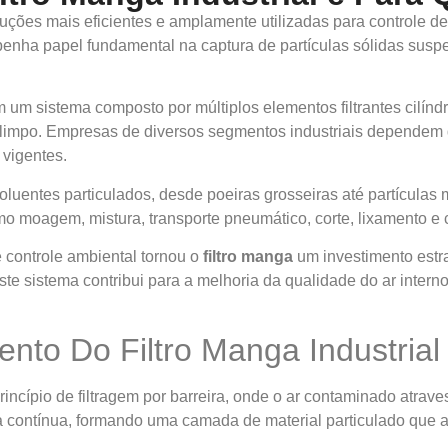
uções mais eficientes e amplamente utilizadas para controle d
enha papel fundamental na captura de partículas sólidas suspe
 um sistema composto por múltiplos elementos filtrantes cilíndr
 limpo. Empresas de diversos segmentos industriais dependem
vigentes.
poluentes particulados, desde poeiras grosseiras até partícula
mo moagem, mistura, transporte pneumático, corte, lixamento e
 controle ambiental tornou o
filtro manga
um investimento estr
este sistema contribui para a melhoria da qualidade do ar inter
nto Do Filtro Manga Industrial
incípio de filtragem por barreira, onde o ar contaminado atravess
ma contínua, formando uma camada de material particulado que 