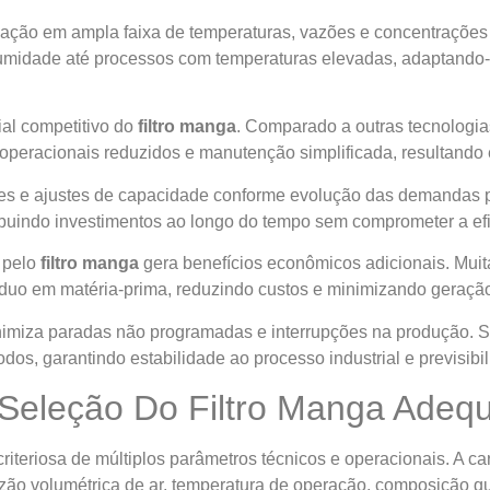
cação em ampla faixa de temperaturas, vazões e concentrações 
umidade até processos com temperaturas elevadas, adaptando-
ial competitivo do
filtro manga
. Comparado a outras tecnologia
operacionais reduzidos e manutenção simplificada, resultando e
ões e ajustes de capacidade conforme evolução das demandas 
ibuindo investimentos ao longo do tempo sem comprometer a efi
o pelo
filtro manga
gera benefícios econômicos adicionais. Muita
íduo em matéria-prima, reduzindo custos e minimizando geração 
imiza paradas não programadas e interrupções na produção.
os, garantindo estabilidade ao processo industrial e previsibil
a Seleção Do Filtro Manga Adeq
riteriosa de múltiplos parâmetros técnicos e operacionais. A ca
vazão volumétrica de ar, temperatura de operação, composição q