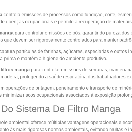
ga
controla emissões de processos como fundição, corte, esmeri
 de doenças ocupacionais e permite a recuperação de materiais
s manga
para controlar emissões de pós, garantindo pureza dos 
os que devem ser rigorosamente controlados para manter padrõ
captura partículas de farinhas, açúcares, especiarias e outros i
ria-prima e mantém a higiene do ambiente produtivo.
e
filtros manga
para controlar emissões de serrarias, marcenaria
 madeira, protegendo a saúde respiratória dos trabalhadores ex
m operações de britagem, peneiramento e transporte de minérios
 minimiza riscos ocupacionais associados à exposição prolonga
 Do Sistema De Filtro Manga
le ambiental oferece múltiplas vantagens operacionais e econô
nto às mais rigorosas normas ambientais, evitando multas e in