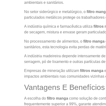
ambientais e sanitários.
No setor siderúrgico e metalúrgico, o
filtro man
particulados metálicos protege os trabalhadores
A indústria química e farmacêutica utiliza
filtro
de secagem, mistura e envase geram particulad
No processamento de alimentos, o
filtro manga
sanitários, esta tecnologia evita perdas de maté
A indústria madeireira depende intensamente d
serragem, pó de lixamento e outras partículas de
Empresas de mineração utilizam
filtros manga
e
impactos ambientais nas comunidades vizinhas e
Vantagens E Benefícios
A escolha do
filtro manga
como solução de contro
frequentemente superior a 99%, garante atendime