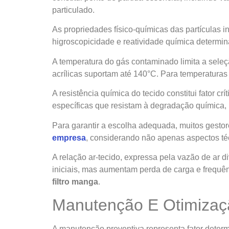
particulado.
As propriedades físico-químicas das partículas 
higroscopicidade e reatividade química determina
A temperatura do gás contaminado limita a seleç
acrílicas suportam até 140°C. Para temperaturas s
A resistência química do tecido constitui fator cr
específicas que resistam à degradação química, m
Para garantir a escolha adequada, muitos gesto
empresa
, considerando não apenas aspectos té
A relação ar-tecido, expressa pela vazão de ar di
iniciais, mas aumentam perda de carga e frequên
filtro manga
.
Manutenção E Otimizaç
A manutenção preventiva representa fator det