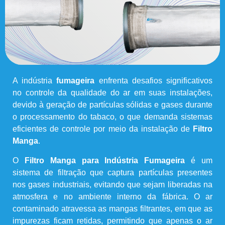
A indústria
fumageira
enfrenta desafios significativos
no controle da qualidade do ar em suas instalações,
devido à geração de partículas sólidas e gases durante
o processamento do tabaco, o que demanda sistemas
eficientes de controle por meio da instalação de
Filtro
Manga
.
O
Filtro Manga para Indústria Fumageira
é um
sistema de filtração que captura partículas presentes
nos gases industriais, evitando que sejam liberadas na
atmosfera e no ambiente interno da fábrica. O ar
contaminado atravessa as mangas filtrantes, em que as
impurezas ficam retidas, permitindo que apenas o ar