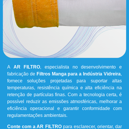
A
AR FILTRO
, especialista no desenvolvimento e
fabricação de
Filtros Manga para a Indústria Vidreira
,
fornece soluções projetadas para suportar altas
temperaturas, resistência química e alta eficiência na
retenção de partículas finas. Com a tecnologia certa, é
possível reduzir as emissões atmosféricas, melhorar a
eficiência operacional e garantir conformidade com
regulamentações ambientais.
Conte com a AR FILTRO
para esclarecer, orientar, dar