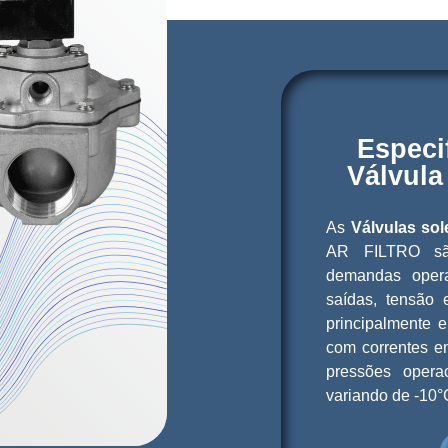
Especi
Válvula
As
Válvulas sol
AR FILTRO são
demandas oper
saídas, tensão 
principalmente
com correntes en
pressões opera
variando de -10°