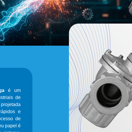
ga
é um
triais de
rojetada
rápidos e
ocesso de
eu papel é