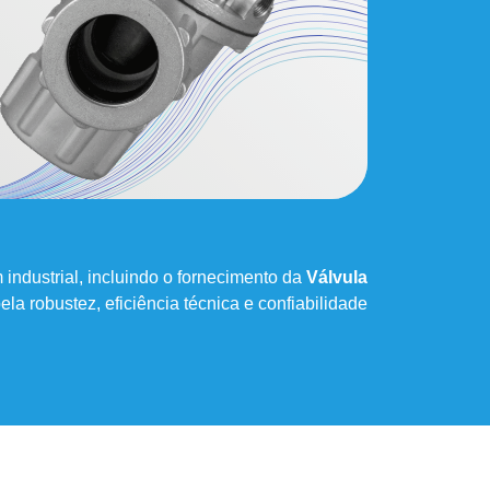
industrial, incluindo o fornecimento da
Válvula
a robustez, eficiência técnica e confiabilidade