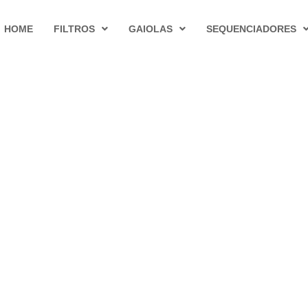
HOME
FILTROS
GAIOLAS
SEQUENCIADORES
anga Para o Setor De