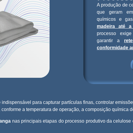
A produção de ce
que geram emis
químicos e ga
madeira até 
processo exige
garantir a
ret
conformidade a
 indispensável para capturar partículas finas, controlar emiss
varia conforme a temperatura de operação, a composição química 
Manga
nas principais etapas do processo produtivo da celulose