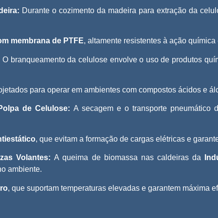
deira:
Durante o cozimento da madeira para extração da celulos
 com membrana de PTFE
, altamente resistentes à ação química e
:
O branqueamento da celulose envolve o uso de produtos qu
rojetados para operar em ambientes com compostos ácidos e álc
Polpa de Celulose:
A secagem e o transporte pneumático da
tiestático
, que evitam a formação de cargas elétricas e garant
zas Volantes:
A queima de biomassa nas caldeiras da
Ind
 no ambiente.
dro
, que suportam temperaturas elevadas e garantem máxima efi