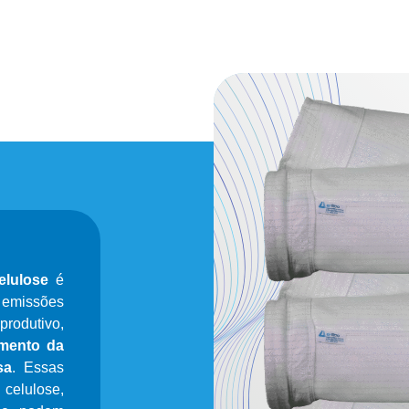
elulose
é
 emissões
produtivo,
amento da
sa
. Essas
celulose,