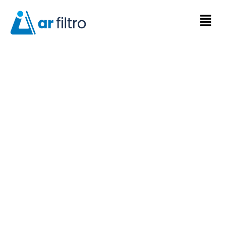
Filtro Manga de PTFE
(Politetrafluoroetileno)