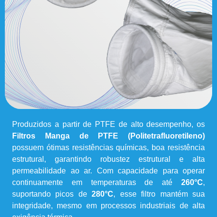
Produzidos a partir de PTFE de alto desempenho, os
Filtros Manga de PTFE (Politetrafluoretileno)
possuem ótimas resistências químicas, boa resistência
estrutural, garantindo robustez estrutural e alta
permeabilidade ao ar. Com capacidade para operar
continuamente em temperaturas de até
260°C
,
suportando picos de
280°C
, esse filtro mantém sua
integridade, mesmo em processos industriais de alta